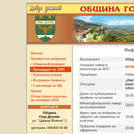
Инфо
Начало
Профил на купувача:
Възложител
Общи
• Обща информация
Уникален номер в
9076
регистъра на АОП
• Процедури по ЗОП
Процедура
Обяви
• Публични покани
• Вътрешни правила
„Изв
Описание
ремо
• Становища на ИД
обос
Архив
Дата на публикуване в
30.05
Обществени поръчки
профила на купувача
до ноември 2014
Идентификационен номер
ГД/2
КОНТАКТИ
на възложителя
Община
Краен срок за подаване на
Гоце Делчев
оферти или заявления за
19.06
ул. "Царица Йоанна" 2
участие
Публично отваряне на
централа: 088/800 60 80
20.06
офертите